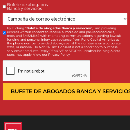
precalifique en 5 minutos
Llámenos:
(855) 870-2274