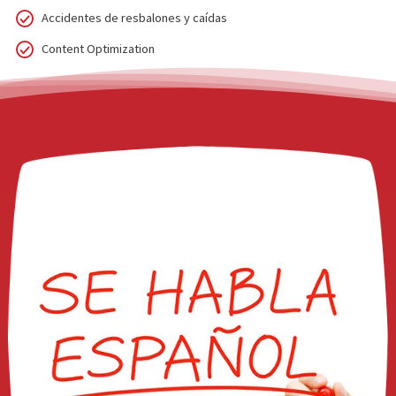
Legal si usted o alguien que conoce tiene una demanda en
corte y fue lastimado en cualquiera de los siguientes cas
Mordidas De Perro
Accidentes de carro
Accidentes de motocicleta
Accidentes de bicicleta
Accidentes de peatones
Accidentes de trailers
Accidentes de resbalones y caídas
Content Optimization