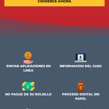
de heridas personales que maneje su caso.
Por ultimo, usted necesita aplicar para FCA PRESTAMO LEG
compartiendo detalles de su caso. Luego entonces,
contactaremos a su Abogado para mayor información para
determinar cuantos fondos de resolución le pueden ofrece
Nuestro programa muestra algunos de los mas amigables y ráp
programas de prestamos, haciendo FCA PRESTAMO LEGAL la op
#1 para casos de demandas con una resolución pendiente
Lo contrario a una demanda de préstamo, usted no necesita un
crédito, o tener crédito alguno. Tampoco necesita probar que t
el ingreso suficiente. Su demanda de California esta basada en
detalles de su caso individual. Si usted pierde la demand, no te
que pagarnos.