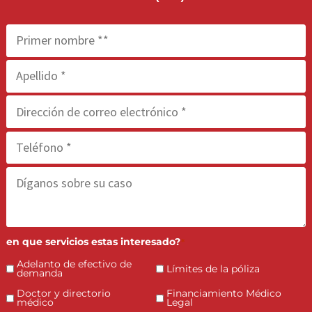
PAPEL
FONDOS EL MISMO DÍA
TERMINOS DE PAGO
LLAME AHORA (855) 870-2274
¡EMPECEMOS!
Contáctenos llenando el formulario o llámenos